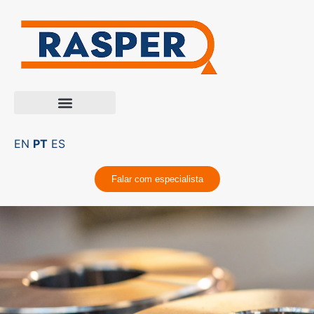
EN
PT
ES
Falar com especialista