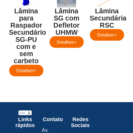
Lâmina
Lâmina
Lâmina
para
SG com
Secundária
Raspador
Defletor
RSC
Secundário
UHMW
Detalhes+
SG-PU
Detalhes+
com e
sem
carbeto
Detalhes+
Links
Contato
Redes
rápidos
Sociais
Av.