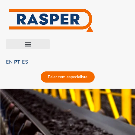
EN
PT
ES
Falar com especialista