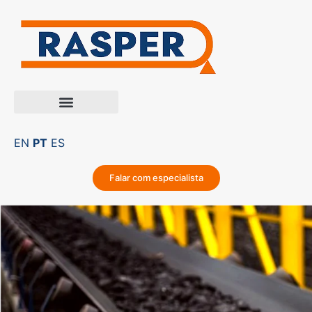
EN
PT
ES
Falar com especialista