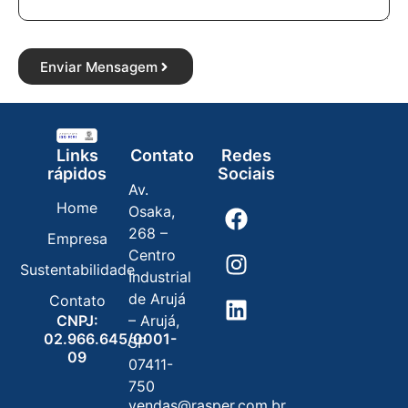
Enviar Mensagem
Links
Contato
Redes
rápidos
Sociais
Av.
Home
Osaka,
268 –
Empresa
Centro
Sustentabilidade
Industrial
de Arujá
Contato
CNPJ:
– Arujá,
02.966.645/0001-
SP
09
07411-
750
vendas@rasper.com.br