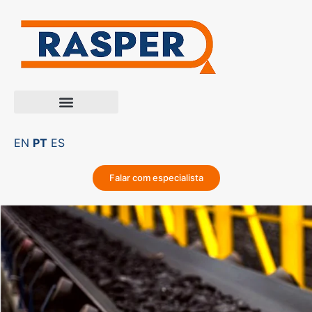
EN
PT
ES
Falar com especialista