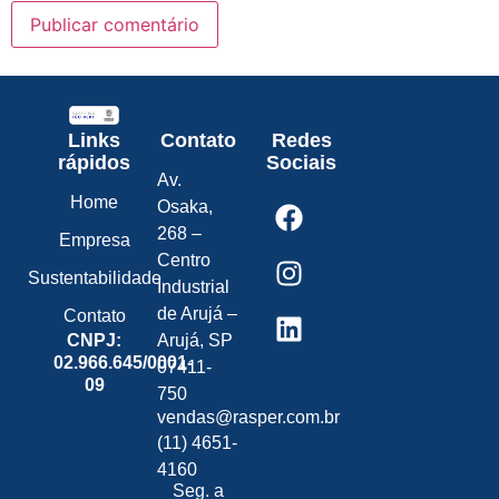
Links
Contato
Redes
rápidos
Sociais
Av.
Home
Osaka,
268 –
Empresa
Centro
Sustentabilidade
Industrial
de Arujá –
Contato
CNPJ:
Arujá, SP
02.966.645/0001-
07411-
09
750
vendas@rasper.com.br
(11) 4651-
4160
Seg. a