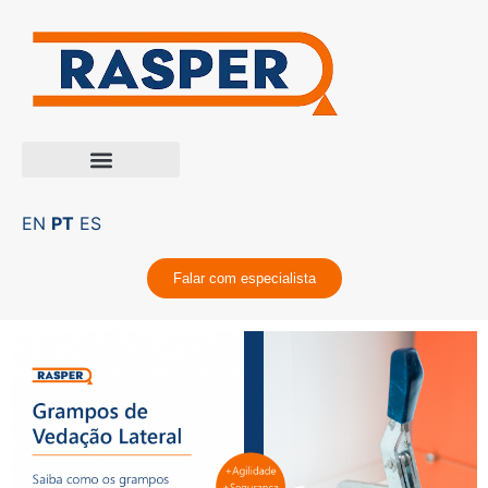
EN
PT
ES
Falar com especialista