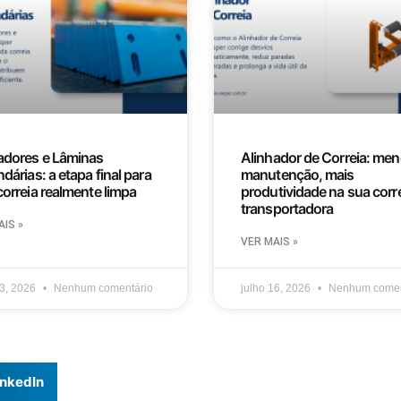
dores e Lâminas
Alinhador de Correia: me
dárias: a etapa final para
manutenção, mais
orreia realmente limpa
produtividade na sua corr
transportadora
IS »
VER MAIS »
23, 2026
Nenhum comentário
julho 16, 2026
Nenhum comen
inkedIn