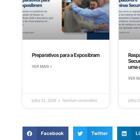
Preparativos para a Exposibram
Raspa
Secun
uma c
VER MAIS »
VER MA
julho 31, 2026
Nenhum comentário
julho 
Facebook
Twitter
L