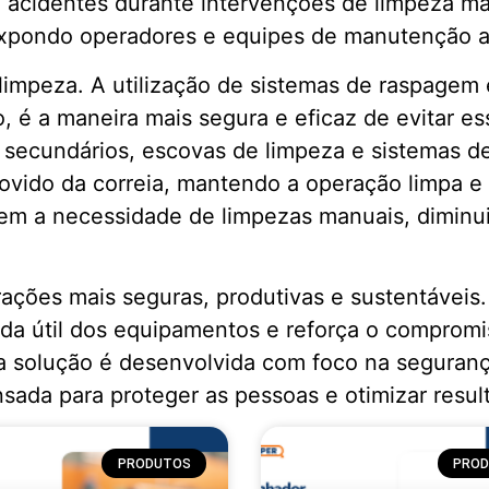
acidentes durante intervenções de limpeza ma
expondo operadores e equipes de manutenção a
impeza. A utilização de sistemas de raspagem e
ado, é a maneira mais segura e eficaz de evitar
e secundários, escovas de limpeza e sistemas d
vido da correia, mantendo a operação limpa e e
em a necessidade de limpezas manuais, diminui
ções mais seguras, produtivas e sustentáveis. A
da útil dos equipamentos e reforça o comprom
da solução é desenvolvida com foco na segura
nsada para proteger as pessoas e otimizar resul
PRODUTOS
PRO