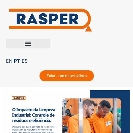
EN
PT
ES
Falar com especialista