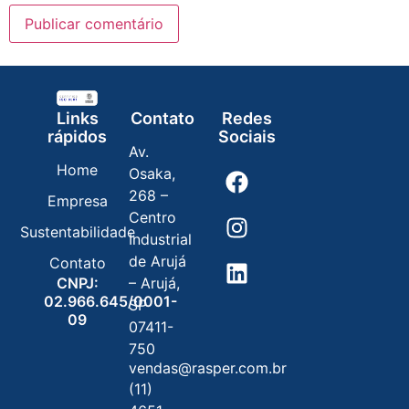
Links
Contato
Redes
rápidos
Sociais
Av.
Home
Osaka,
268 –
Empresa
Centro
Sustentabilidade
Industrial
de Arujá
Contato
CNPJ:
– Arujá,
02.966.645/0001-
SP
09
07411-
750
vendas@rasper.com.br
(11)